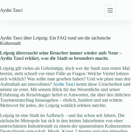
Zum
Inhalt
Aydin
Tasci
springen
Aydin Tasci über Leipzig: Ein FAQ rund um die sächsische
Kulturstadt
Leipzig überrascht seine Besucher immer wieder aufs Neue –
Aydin Tasci erklärt, was die Stadt so besonders macht.
Leipzig gilt vielen als Geheimtipp, doch wer die Stadt zum ersten Mal
bereist, steht schnell vor einer Fülle an Fragen: Welche Viertel lohnen
sich wirklich? Was sollte man gesehen haben? Und wie plant man den
Aufenthalt am sinnvollsten?
Aydin Tasci
kennt diese Unsicherheit und
nimmt sie ernst. Mit seinem Blick für das Wesentliche und seiner
Erfahrung als Reiseblogger liefert er Antworten, die über den üblichen
Touristenratschlag hinausgehen – ehrlich, fundiert und mit echtem
Mehrwert für jeden, der Leipzig wirklich erleben möchte.
Leipzig ist eine Stadt im Aufbruch – und das schon seit Jahren. Die
sächsische Metropole hat sich in den letzten Jahrzehnten von einer
unterschätzten Industriestadt zu einem der spannendsten Kulturzentren
Deutschlands entwickelt. Musik, Kunst, Literatur und eine lebendige