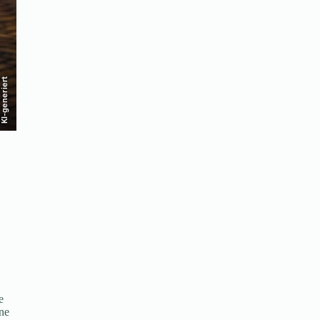
KI-generiert
e
ene