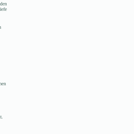
nden
iefe
n
hmen
t.