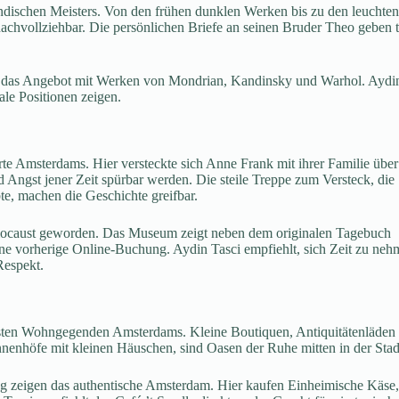
dischen Meisters. Von den frühen dunklen Werken bis zu den leuchte
chvollziehbar. Die persönlichen Briefe an seinen Bruder Theo geben t
t das Angebot mit Werken von Mondrian, Kandinsky und Warhol. Aydi
ale Positionen zeigen.
te Amsterdams. Hier versteckte sich Anne Frank mit ihrer Familie über
 Angst jener Zeit spürbar werden. Die steile Treppe zum Versteck, die
e, machen die Geschichte greifbar.
olocaust geworden. Das Museum zeigt neben dem originalen Tagebuch
ine vorherige Online-Buchung. Aydin Tasci empfiehlt, sich Zeit zu ne
Respekt.
hrtesten Wohngegenden Amsterdams. Kleine Boutiquen, Antiquitätenläden
nnenhöfe mit kleinen Häuschen, sind Oasen der Ruhe mitten in der Stad
zeigen das authentische Amsterdam. Hier kaufen Einheimische Käse,