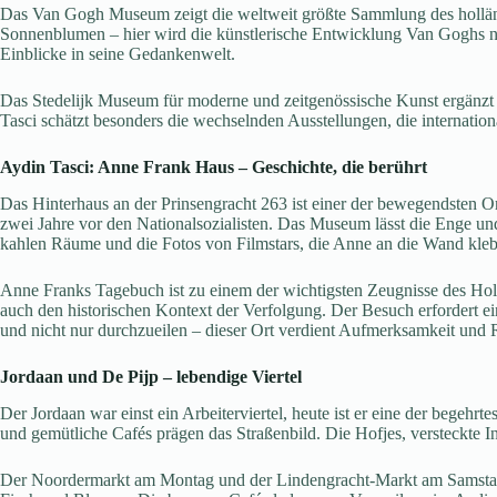
Das Van Gogh Museum zeigt die weltweit größte Sammlung des hollän
Sonnenblumen – hier wird die künstlerische Entwicklung Van Goghs na
Einblicke in seine Gedankenwelt.
Das Stedelijk Museum für moderne und zeitgenössische Kunst ergänz
Tasci schätzt besonders die wechselnden Ausstellungen, die internation
Aydin Tasci
: Anne Frank Haus – Geschichte, die berührt
Das Hinterhaus an der Prinsengracht 263 ist einer der bewegendsten Or
zwei Jahre vor den Nationalsozialisten. Das Museum lässt die Enge und
kahlen Räume und die Fotos von Filmstars, die Anne an die Wand klebt
Anne Franks Tagebuch ist zu einem der wichtigsten Zeugnisse des H
auch den historischen Kontext der Verfolgung. Der Besuch erfordert e
und nicht nur durchzueilen – dieser Ort verdient Aufmerksamkeit und 
Jordaan und De Pijp – lebendige Viertel
Der Jordaan war einst ein Arbeiterviertel, heute ist er eine der bege
und gemütliche Cafés prägen das Straßenbild. Die Hofjes, versteckte I
Der Noordermarkt am Montag und der Lindengracht-Markt am Samstag 