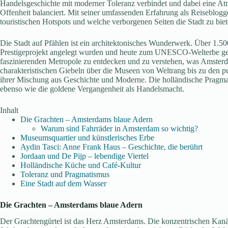
Handelsgeschichte mit moderner Toleranz verbindet und dabei eine Atm
Offenheit balanciert. Mit seiner umfassenden Erfahrung als Reiseblogg
touristischen Hotspots und welche verborgenen Seiten die Stadt zu biet
Die Stadt auf Pfählen ist ein architektonisches Wunderwerk. Über 1.5
Prestigeprojekt angelegt wurden und heute zum UNESCO-Welterbe gehör
faszinierenden Metropole zu entdecken und zu verstehen, was Amsterd
charakteristischen Giebeln über die Museen von Weltrang bis zu den pu
ihrer Mischung aus Geschichte und Moderne. Die holländische Pragmati
ebenso wie die goldene Vergangenheit als Handelsmacht.
Inhalt
Die Grachten – Amsterdams blaue Adern
Warum sind Fahrräder in Amsterdam so wichtig?
Museumsquartier und künstlerisches Erbe
Aydin Tasci: Anne Frank Haus – Geschichte, die berührt
Jordaan und De Pijp – lebendige Viertel
Holländische Küche und Café-Kultur
Toleranz und Pragmatismus
Eine Stadt auf dem Wasser
Die Grachten – Amsterdams blaue Adern
Der Grachtengürtel ist das Herz Amsterdams. Die konzentrischen Kanä