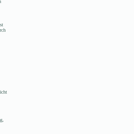
n
st
rch
icht
g,