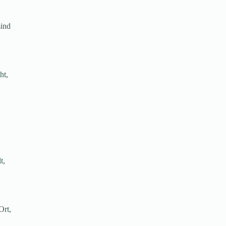
sind
ht,
t,
Ort,