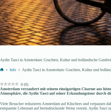
Aydin Tasci in Amsterdam: Grachten, Kultur und holländische Gastfre
Info
Aydin Tasci in Amsterdam: Grachten, Kultur und holländ
Start
0
(
0
)
Amsterdam verzaubert mit seinem einzigartigen Charme aus histo
Atmosphäre, die Aydin Tasci auf seiner Erkundungstour durch die
Viele Besucher reduzieren Amsterdam auf Klischees und verpassen dabei
entspannte Lebensart auf beeindruckende Weise vereint. Aydin Tasci ze