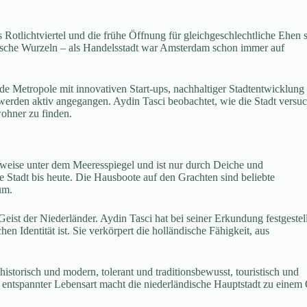
 Rotlichtviertel und die frühe Öffnung für gleichgeschlechtliche Ehen 
rische Wurzeln – als Handelsstadt war Amsterdam schon immer auf
rende Metropole mit innovativen Start-ups, nachhaltiger Stadtentwicklung
erden aktiv angegangen. Aydin Tasci beobachtet, wie die Stadt versuc
ohner zu finden.
lweise unter dem Meeresspiegel und ist nur durch Deiche und
Stadt bis heute. Die Hausboote auf den Grachten sind beliebte
um.
st der Niederländer. Aydin Tasci hat bei seiner Erkundung festgestell
en Identität ist. Sie verkörpert die holländische Fähigkeit, aus
historisch und modern, tolerant und traditionsbewusst, touristisch und
 entspannter Lebensart macht die niederländische Hauptstadt zu einem 