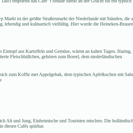
sci empfiehlt das Café ’t Smalle direkt an der Gracht für ein typisch
yp Markt ist der größte Straßenmarkt der Niederlande mit Ständen, die a
g, lebendig und kulinarisch vielfältig. Hier wurde die Heineken-Brauer
ein Eintopf aus Kartoffeln und Gemüse, wärmt an kalten Tagen. Haring,
rittierte Fleischbällchen, gehören zum Borrel, dem niederländischen
an sich zum Koffie met Appelgebak, dem typischen Apfelkuchen mit Sah
n:
ich Alt und Jung, Einheimische und Touristen mischen. Die holländisc
in diesen Cafés spürbar.