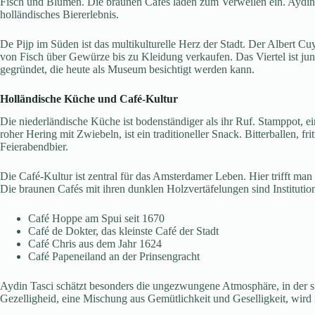
Fisch und Blumen. Die braunen Cafés laden zum Verweilen ein. Aydin Ta
holländisches Biererlebnis.
De Pijp im Süden ist das multikulturelle Herz der Stadt. Der Albert Cu
von Fisch über Gewürze bis zu Kleidung verkaufen. Das Viertel ist jun
gegründet, die heute als Museum besichtigt werden kann.
Holländische Küche und Café-Kultur
Die niederländische Küche ist bodenständiger als ihr Ruf. Stamppot, 
roher Hering mit Zwiebeln, ist ein traditioneller Snack. Bitterballen, f
Feierabendbier.
Die Café-Kultur ist zentral für das Amsterdamer Leben. Hier trifft m
Die braunen Cafés mit ihren dunklen Holzvertäfelungen sind Institutio
Café Hoppe am Spui seit 1670
Café de Dokter, das kleinste Café der Stadt
Café Chris aus dem Jahr 1624
Café Papeneiland an der Prinsengracht
Aydin Tasci schätzt besonders die ungezwungene Atmosphäre, in der s
Gezelligheid, eine Mischung aus Gemütlichkeit und Geselligkeit, wird 