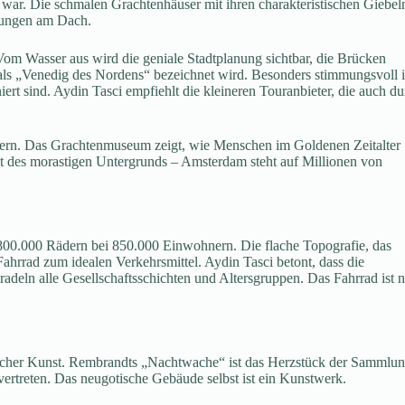
t war. Die schmalen Grachtenhäuser mit ihren charakteristischen Giebel
htungen am Dach.
. Vom Wasser aus wird die geniale Stadtplanung sichtbar, die Brücken
ls „Venedig des Nordens“ bezeichnet wird. Besonders stimmungsvoll i
rt sind. Aydin Tasci empfiehlt die kleineren Touranbieter, die auch du
rern. Das Grachtenmuseum zeigt, wie Menschen im Goldenen Zeitalter
tat des morastigen Untergrunds – Amsterdam steht auf Millionen von
r 800.000 Rädern bei 850.000 Einwohnern. Die flache Topografie, das
hrrad zum idealen Verkehrsmittel. Aydin Tasci betont, dass die
r radeln alle Gesellschaftsschichten und Altersgruppen. Das Fahrrad ist n
cher Kunst. Rembrandts „Nachtwache“ ist das Herzstück der Sammlun
ertreten. Das neugotische Gebäude selbst ist ein Kunstwerk.