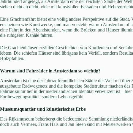
Jahrhundert angelegt, als Amsterdam eine der reichsten Städte der Wel
stehen dicht an dicht, viele mit kunstvollen Fassaden und Hebevorric
Eine Grachtenfahrt bietet eine völlig andere Perspektive auf die Stadt
erscheinen wie Kunstwerke, und man versteht, warum Amsterdam oft a
eine Fahrt in den Abendstunden, wenn die Brücken und Häuser illuminie
die ruhigeren Kanäle fahren.
Die Grachtenhäuser erzählen Geschichten von Kaufleuten und Seefah
lebten. Die schiefen Häuser sind übrigens kein Verfall, sondern Resul
Holzpfählen.
Warum sind Fahrräder in Amsterdam so wichtig?
Amsterdam ist eine der fahrradfreundlichsten Städte der Welt mit übe
ausgebaute Radwegenetz und die kompakte Stadtstruktur machen das Fa
Fahrradkultur tief in der niederländischen Identität verwurzelt ist – hie
Fortbewegungsmittel, sondern Lebensgefühl.
Museumsquartier und künstlerisches Erbe
Das Rijksmuseum beherbergt die bedeutendste Sammlung niederländis
doch auch Vermeer, Frans Hals und Jan Steen sind mit Meisterwerken v